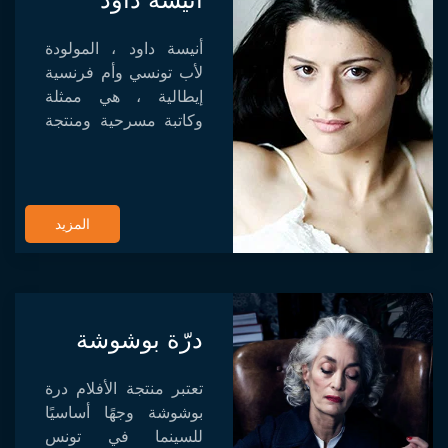
أنيسة داود ، المولودة
لأب تونسي وأم فرنسية
إيطالية ، هي ممثلة
وكاتبة مسرحية ومنتجة
فرنسية تونسية. تعيش
بين باريس وتونس ،
وهي جزء من مجموعة
Artistes Producteurs
المزيد
Associés ا...
درّة بوشوشة
تعتبر منتجة الأفلام درة
بوشوشة وجهًا أساسيًا
للسينما في تونس