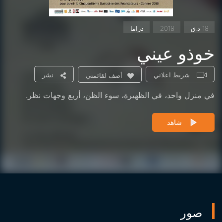
18 د.ق
2018
دراما
خوذو عيني
شريط اعلاني
نشر
أضف لقائمتي
في منزل واحد، في الظهيرة، سوء الظن، أربع وجهات نظر.
شاهد
صور