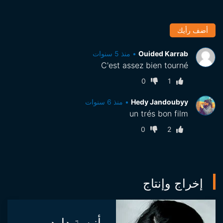
أضف رأيك
Ouided Karrab
•
منذ 5 سنوات
C'est assez bien tourné
0
1
Hedy Jandoubyy
•
منذ 6 سنوات
un trés bon film
0
2
إخراج وإنتاج
أنيسة داود