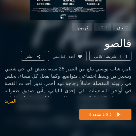
17 د.ق
2021
كوميديا
فالصو
شريط اعلاني
نشر
أضف لقائمتي
ثامر، شاب تونسي يبلغ من العمر 25 سنة، يعيش في حي شعبي
وينحدر من وسط اجتماعي متواضع. وكما يفعل كل مساء، يجلس
في زاويته المفضلة حاملاً زجاجة نبيذ أحمر. تدور أحداث القصة
في أواخر التسعينات. في إحدى الليالي، يأتي صديق طفولته
ويغريه بحلم "الحرقة" على متن قارب متهالك. يصدق ثامر الحلم،
المزيد
ويرى في ذلك بداية لحياة جديدة. لكن للأسف، الأمور لن تسير
كما كان يأمل.
شاهد 3 USD