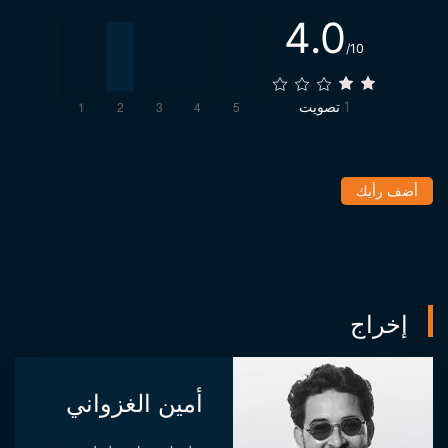
4.0
/10
1
تصويت
أضف رأيك
إخراج
أمين الغزواني