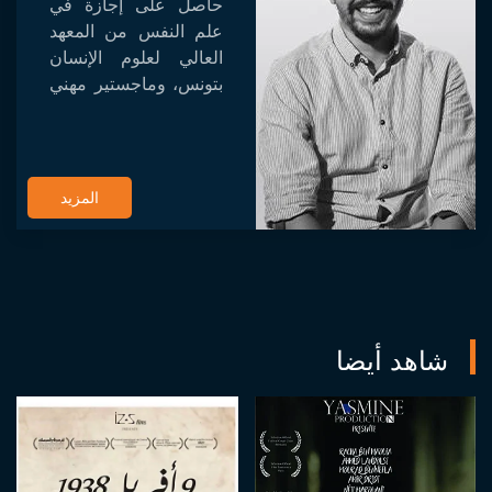
حاصل على إجازة في
علم النفس من المعهد
العالي لعلوم الإنسان
بتونس، وماجستير مهني
في الكتابة والإخراج من
المدرسة العليا للسمعي
البصري بقمرت (ESAC
Gammarth). يتنقل بين
المزيد
عوالم...
شاهد أيضا