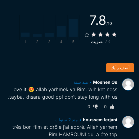
7.8
/10
73
تصويت
أضف رأيك
Moshen Qs
•
منذ سنة
love it 😍 allah yarhmek ya Rim. wlh knt ness
tayba, khsara good ppl don't stay long with us.
0
0
houssem ferjani
•
منذ 2 سنوات
très bon film et drôle j'ai adoré. Allah yarhem
Rim HAMROUNI qui a été top