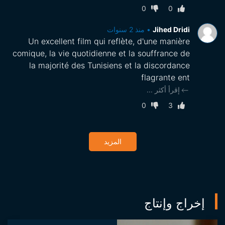
0
0
Jihed Dridi
•
منذ 2 سنوات
Un excellent film qui reflète, d'une manière
comique, la vie quotidienne et la souffrance de
la majorité des Tunisiens et la discordance
flagrante ent
إقرأ أكثر
...
0
3
المزيد
إخراج وإنتاج