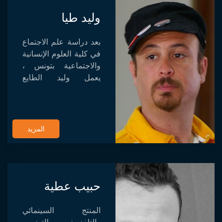
وليد طيا
بعد دراسة علم الاجتماع
في كلية العلوم الإنسانية
والاجتماعية بتونس ،
يعمل وليد الطايع
كمساعد مخرج. حصل
على درجتي الماجستير
في السيناريو من Femis
في عام 2008. وتابع
المزيد
التدريب...
حبيب عطية
المنتج السينمائي