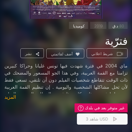
80 د.ق
2019
كوميديا
فترّية
شريط اعلاني
نشر
أضف لقائمتي
ماي 2004 في فترة شهدت فيها تونس غليانا وحراكا كبيرين
تزامنا مع القمة العربية، وفي هذا الجو المسعور والمضحك في
ذات الوقت تتقاطع شخصيات الفيلم دون أن تلتقي، تسعى فقط
لأن تحل مشاكلها الشخصية واليومية . إن تنظيم القمة العربية
يعد نجاحا في حد ذاته، كان هذا فحوى الخطاب الرسمي الرنان
المزيد
والذي اجتاح الأحياء والآذان، في حين كانت شخصيات هذا العمل
غير متوفر بعد في بلدك
تكافح من أجل أن تعيش
شاهد 3 USD