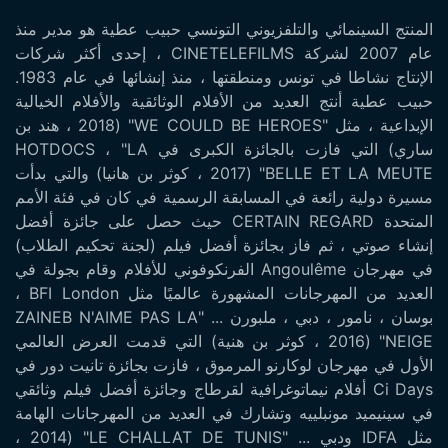
المنتج السينمائي والتلفزيوني التونسي حبيب عطية هو مدير منذ
عام 2007 لشركة CINETELEFILMS ، إحدى أكثر شركات
الإنتاج نشاطا في تونس ومنطقتها ، منذ إنشائها في عام 1983.
حبيب عطية أنتج العديد من الأفلام الوثائقية والأفلام الخيالية
الإبداعية ، مثل "WE COULD BE HEROES" (2018 ، هند بن
ساري) التي فازت بالجائزة الكبرى في HOTDOCS ، "LA
BELLE ET LA MEUTE" (2017 ، كوثر بن هانيا) والتي بدأت
مسيرة دولية رائعة في المسابقة الرسمية في كان في فئة الأمم
المتحدة CERTAIN REGARD حيث حصل على جائزة أفضل
إنشاء صوتي ، ثم فاز بجائزة أفضل فيلم (لجنة تحكيم الطلاب)
في مهرجان Angoulême الفرنكوفوني للأفلام وقام بجولة في
العديد من المهرجانات المشهورة عالميًا مثل BFI London ،
بوسان ، نامور ، دبي ، ملبورن ... "ZAINEB N'AIME PAS LA
NEIGE" (2016 ، كوثر بن هنية) التي قدمت العرض العالمي
الأول في مهرجان لوكارنو المرموق ، فازت بجائزة تانيت دور في
Ci Days أفلام نيماتوغرافية لقرطاج وجائزة أفضل فيلم وثائقي
في سينيميد مونبلييه وتشارك في العديد من المهرجانات الهامة
مثل IDFA ودبي ... "LE CHALLAT DE TUNIS" (2014 ،