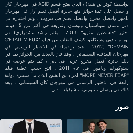
بواسطة كوثر بن هنية) ، الذي يفتح قسم ACID في مهرجان كان
و حصل على عدة جوائز منها جائزة أفضل فيلم أول في مهرجان
نامور وأفضل مخرج وأفضل فيلم في بيروت ، وتم اختياره في
دبي وسان سيباستيان وبوسان وتوزيعه في أكثر من 15 دولة.
اختير "فلسطين ستريو" (2013 ، بقلم راشد مشهراوي) في
تورنتو ، دبي وشيكاغو. كشف النقاب عن فيلم "C’ETAIT MIEUX
DEMAIN" (2012 ، هند بوجيما) في الاختيار الرسمي في
مهرجان البندقية السينمائي ، وقد فاز بالعديد من الجوائز بما في
ذلك جائزة أفضل مخرج عربي في دبي ، كما يتم عرضه في
ستوكهولم ونامور. في عام 2011 ، أنتج حبيب عطية فيلم
"MORE NEVER FEAR" لمراد بن الشيخ الذي بدأ مسيرة دولية
رائعة في الاختيار الرسمي في مهرجان كان السينمائي ، وبعد
ذلك في بوسان ، تاورمينا ، شيفيلد ، دبي ...
صور