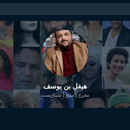
هيفل بن يوسف
مخرج | منتج | سيناريست