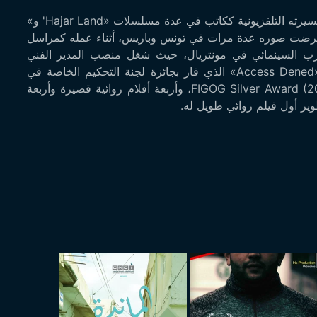
هيفل بن يوسف مخرج وكاتب سيناريو ومصور ومنتج. بدأ مسيرته التلفزيونية ككاتب في عدة مسلسلات «Hajar Land' و»
تصال. عُرضت صوره عدة مرات في تونس وباريس، أثناء عمله كمراسل
2، أسس مهرجان المغرب السينمائي في مونتريال، حيث شغل منصب المدير الفني
لنسختين متتاليتين. يُحسب له فيلمان وثائقيان روائيان، «Access Dened» الذي فاز بجائزة لجنة التحكيم الخاصة في
CGC (2022) و «Your Son is a Man» مع جائزة FIGOG Silver Award (2017)، وأربعة أفلام روائية قصيرة وأربعة
طوير أول فيلم روائي طويل له.