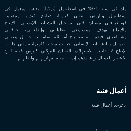
ولد في سنة 1971 في اسطنبول (تركيا). يعيش ويعمل في
اسطنبول وباريس. علـي كزمـا، صانـع فيديـو ومصـور
فوتوغرافـي متفـان فـي تسـجيل النشـاط الإنساني، الإنتاج
والإبداع بهدف موسـوعي تحليلــي وإبداعــي، حرفــي
وشــاعري. فيديواتــه تطــرح أســئلة أساســية حــول معنــى
العمــل والنشــاط الإنساني. حيــث يوجـه كاميراتـه إلـى جانـب
الإنتاج لا جانـب الاستهلاك. الفنـان التركـي كـرس فنـه لـرد
الاعتبار للعمـال وتشـيدهم إيمانـا منـه بمهاراتهـم واتقانهـم.
أعمال فنية
لا توجد أعمال فنية