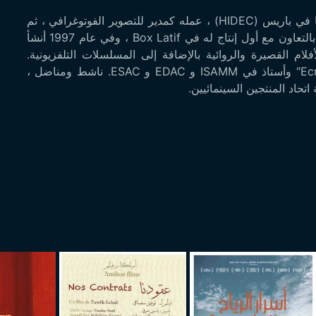
بدأ لطفي العيوني ، خريج معهد الدراسات السينمائية العليا في باريس (HIDEC) ، عمله كمدير للتصوير الفوتوغرافي ، ثم
كمخرج وأخيراً كمنتج ومنتج تنفيذي. في عام 1973 ، أنشأ بالتعاون مع أول إنتاج له في Box Latif ، وفي عام 1997 أنشأ
 أنتج العديد من الأفلام القصيرة والروائية بالإضافة إلى المسلسلات التلفزيونية.
لطفي العيوني كان رئيس تحرير مجلة "Ecrans de Tunisie" وأستاذ في ISAMM و EDAC و ESAC. ناشط ومناضل ،
حاد المنتجين السينمائيين.