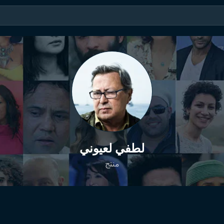
لطفي لعيوني
منتج