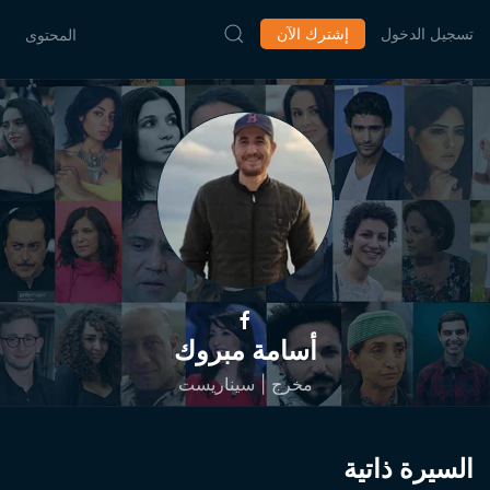
تسجيل الدخول
إشترك الآن
المحتوى
أسامة مبروك
مخرج | سيناريست
السيرة ذاتية