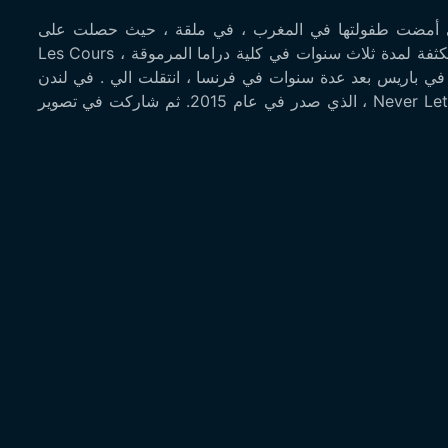
لي أمضت طفولتها في المغرب ، في ملقة ، حيث حصلت على
شهادة الثانوية العامة قبل الانتقال إلى باريس لبدء دورة مكثفة لمدة ثلاث سنوات في كلية دراما المرموقة ، Les Cours
الطب في باريس بعد عدة سنوات في فرنسا ، انتقلت الي . في لندن
شاركت في الإعلانات التجارية والأفلام القصيرة وفي Never Let go ، الذي صدر في عام 2015. ثم شاركت في تصوير