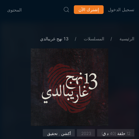
تسجيل الدخول
إشترك الآن
المحتوى
الرئيسية
المسلسلات
13 نهج غريبالدي
12 حلقة (40 د.ق)
2023
أكشن , تحقيق