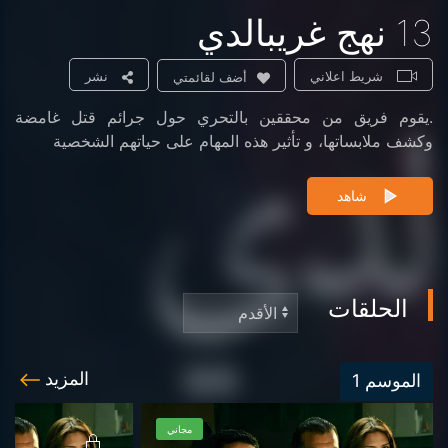
13 نهج غريبالدي
شريط اعلاني
نشر
أضف لقائمتي
.يقوم فريق من محققين بالتحري حول جرائم قتل غامضة
وكشف ملابساتها، و تأثير هذه المهام على حياتهم الشخصية
شاهد
الحلقات
المزيد
الموسم
1
مجاني