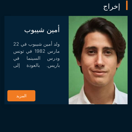
إخراج
أمين شيبوب
ولد أمين شيبوب في 22
مارس 1982 في تونس
ودرس السينما في
باريس. بالعودة إلى
تونس العاصمة، عمل
كمخرج مساعد وعمل
في الإعلانات التجارية
والسراويل القصيرة
المزيد
والميزات التونسية
وال...