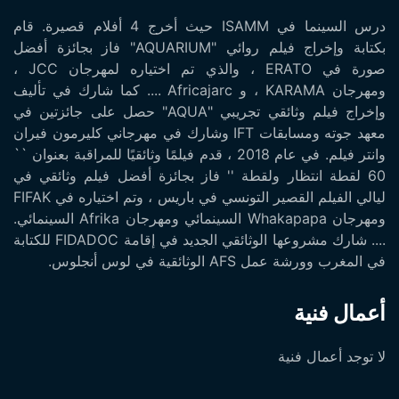
درس السينما في ISAMM حيث أخرج 4 أفلام قصيرة. قام
بكتابة وإخراج فيلم روائي "AQUARIUM" فاز بجائزة أفضل
صورة في ERATO ، والذي تم اختياره لمهرجان JCC ،
ومهرجان KARAMA ، و Africajarc .... كما شارك في تأليف
وإخراج فيلم وثائقي تجريبي "AQUA" حصل على جائزتين في
معهد جوته ومسابقات IFT وشارك في مهرجاني كليرمون فيران
وانتر فيلم. في عام 2018 ، قدم فيلمًا وثائقيًا للمراقبة بعنوان ``
60 لقطة انتظار ولقطة '' فاز بجائزة أفضل فيلم وثائقي في
ليالي الفيلم القصير التونسي في باريس ، وتم اختياره في FIFAK
ومهرجان Whakapapa السينمائي ومهرجان Afrika السينمائي.
.... شارك مشروعها الوثائقي الجديد في إقامة FIDADOC للكتابة
في المغرب وورشة عمل AFS الوثائقية في لوس أنجلوس.
أعمال فنية
لا توجد أعمال فنية