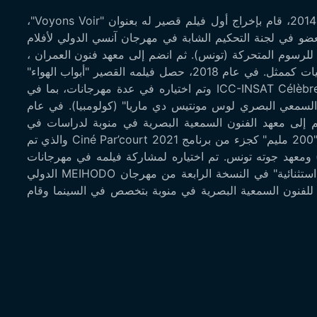
لؤي الرزقي هو مخرج ولد في 4 نوفمبر 2001. في عام 2014، قام بإخراج أول فيلم قصير له بعنوان "Voyons Voir"،
التلفزة التونسية 1. في 2016، شارك كعضو في لجنة التحكيم الشابة في مهرجان آنسي الدولي لأفلام
للرسوم المتحركة (تونس). ثم انضم إلى معهد فنون العمران ،
حيث تخصص في المسرح وشارك في العديد من المسرحيات كممثل. في عام 2018، حصل فيلمه القصير "أبواب الهواء"
على جائزة في النسخة الأولى من مهرجان ICC-INSAT Célèbre le Cinéma وتم اختياره في عدة مهرجانات، بما في
 السمعي البصري لوس مونتيس دي ماريا" (كولومبيا). في عام
م إلى معهد الفنون السمعية البصرية في منوبة لدراسات في
السينما. في عام 2021، تم إختيار فيلمه القصير الخامس "200 مليم" كجزء من برنامج Ciné Par’court 2021 والذي تم
نما والصورة) ومعهد جوته تونس. تم اختياره لمشاركة فيلمه في مهرجانات
سينمائية وطنية ودولية مختلفة، حيث حصل على "جائزة استثنائية" في النسخة الرابعة من مهرجان MEIHODO الدولي
رج من المعهد العالي للفنون السمعية البصرية في منوبة بتخصص في السينما وقام