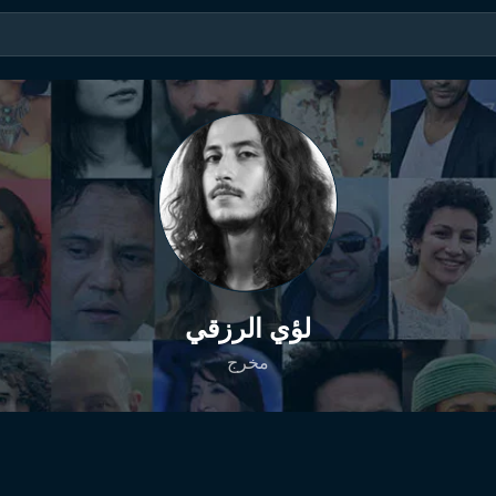
لؤي الرزقي
مخرج