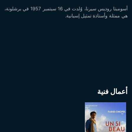
أسومبتا روديس سيرنا، وُلدت في 16 سبتمبر 1957 في برشلونة،
هي ممثلة وأستاذة تمثيل إسبانية.
أعمال فنية